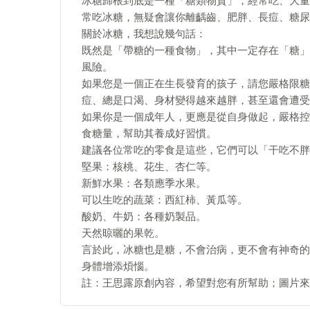
冰糖歸根到底是一種「糖類物質」，經常吃、大量
常吃冰糖，無疑會讓你離齲齒、肥胖、長痘、糖尿
關於冰糖，我想說幾句話：
既然是「帶糖的一種食物」，其中一定存在「糖」
風險。
如果您是一個正在生長發育的孩子，請您嚴格限糖
痘、總是口渴、身材變得越來越胖，甚至還會遭受
如果你是一個成年人，更應是從自身做起，嚴格控
食糖量，幫助其養成好習慣。
建議各位常吃的零食是這些，它們可以「干吃不胖
堅果：核桃、花生、杏仁等。
新鮮水果：各類應季水果。
可以生吃的蔬菜：西紅柿、黃瓜等。
酸奶、牛奶：各種奶製品。
天然晾曬的果乾。
言於此，冰糖也是糖，不會治病，更不會有神奇的
身體增添煩惱。
註：王思露原創內容，希望對您有所幫助；圖片來