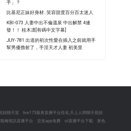
手」？
比基尼正妹好身材...笑容甜度百分百太迷人
KBI-073 人妻中出不倫溫泉 中出解禁 4連
發！！ 桂木凛[有碼中文字幕]
JUY-781 出道的初次性愛在插入之前就用手
幫男優擼射了，手淫天才人妻 初美里
視頻聊天室
live173最黃直播平台排名,天上人間聊天視頻
金瓶梅視訊直播平台
交友app免費
ut直播平台下載
黃色