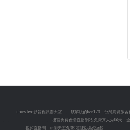
.
.
.
show live影音視訊聊天室
.
破解版的live173
台灣真愛旅舍
.
.
.
.
.
.
.
.
.
.
後宮免費色情直播網站,免費真人秀聊天
視頻直播間
ut聊天室免費視訊區,揉奶遊戲