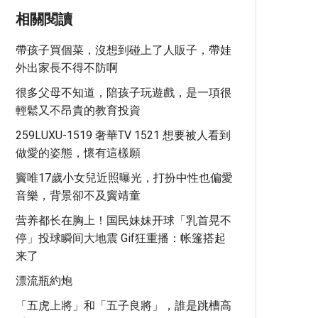
相關閱讀
帶孩子買個菜，沒想到碰上了人販子，帶娃
外出家長不得不防啊
很多父母不知道，陪孩子玩遊戲，是一項很
輕鬆又不昂貴的教育投資
259LUXU-1519 奢華TV 1521 想要被人看到
做愛的姿態，懷有這樣願
竇唯17歲小女兒近照曝光，打扮中性也偏愛
音樂，背景卻不及竇靖童
营养都长在胸上！国民妹妹开球「乳首晃不
停」投球瞬间大地震 Gif狂重播：帐篷搭起
来了
漂流瓶約炮
「五虎上將」和「五子良將」，誰是跳槽高