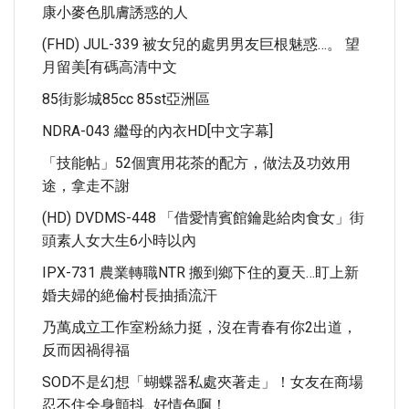
康小麥色肌膚誘惑的人
(FHD) JUL-339 被女兒的處男男友巨根魅惑…。 望
月留美[有碼高清中文
85街影城85cc 85st亞洲區
NDRA-043 繼母的內衣HD[中文字幕]
「技能帖」52個實用花茶的配方，做法及功效用
途，拿走不謝
(HD) DVDMS-448 「借愛情賓館鑰匙給肉食女」街
頭素人女大生6小時以內
IPX-731 農業轉職NTR 搬到鄉下住的夏天…盯上新
婚夫婦的絶倫村長抽插流汗
乃萬成立工作室粉絲力挺，沒在青春有你2出道，
反而因禍得福
SOD不是幻想「蝴蝶器私處夾著走」！女友在商場
忍不住全身顫抖…好情色啊！