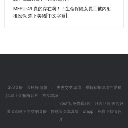
MESU-49 真的存在啊！！生命保險女員工被內射
後投保 森下美緒[中文字幕]
.
.
.
.
.
.
.
.
.
.
.
.
.
.
.
.
.
.
.
.
.
.
.
.
383直播
金瓶梅 電影
.
夫妻交友 論壇
模特私拍現場性愛視
頻,線上金瓶梅影片
熟女聯誼
.
.
.
.
.
.
.
.
.
.
.
.
.
.
.
.
.
.
.
.
.
.
.
.
85st街,免費看a片
月宮貼圖,後宮好
看又刺激不封號的直播
性感美女寫真集
utapp
免費下載情色
片
.