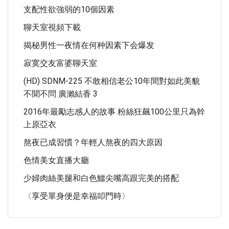
支配性欲強弱的10個因素
聊天室視頻下載
揭秘男性一夜情在何种因素下会爆发
寂寞交友富婆聊天室
(HD) SDNM-225 不敢相信老公10年間對如此美貌
不聞不問 廣瀨結香 3
2016年最勵志感人的故事 粉絲狂飆100公里只為幹
上原亞衣
熬夜已成習慣？年輕人熬夜的四大原因
色情美女直播大廳
少婦肉絲美腿和白色鱷尖嘴高跟完美的搭配
〈享受單身便是幸福叩門時〉