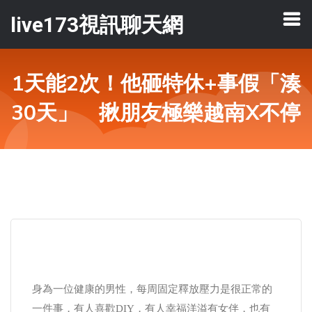
live173視訊聊天網
1天能2次！他砸特休+事假「湊
30天」 揪朋友極樂越南X不停
身為一位健康的男性，每周固定釋放壓力是很正常的
一件事，有人喜歡DIY，有人幸福洋溢有女伴，也有