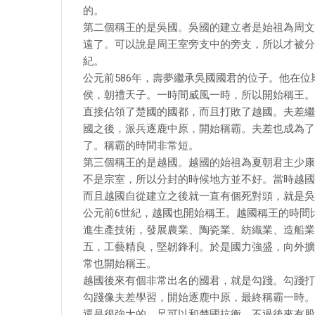
的。
第二個稱王的是吳國。吳國的建立者是始祖為周文
遠了。可以說是周王室旁支中的旁支，所以才被分
紀。
公元前586年，壽夢繼承吳國國君的位子。他在
侯，朝禮天子。一時間威風一時，所以開始稱王。
直接佔領了楚國的國都，而且打敗了越國。夫差繼
國之後，派兵逐鹿中原，開始稱霸。夫差也成為了
了。稱霸的時間非常短。
第三個稱王的是越國。越國的始祖為夏朝君主少康
不是宗室，所以分封的時候地方並不好。當時越國
而且越國自從建立之後就一直有個死對頭，就是吳
公元前6世紀，越國也開始稱王。越國稱王的時間
進生產技術，發展農業、陶瓷業、紡織業、造船業
五，工藝精良，堅韌鋒利。於是國力強盛，向外擴
常也開始稱王。
越國後來有個非常出名的國君，就是勾踐。勾踐打
勾踐像夫差學習，開始逐鹿中原，最終稱霸一時。
還是很強大的，足可以和楚國抗衡。不過後來有股