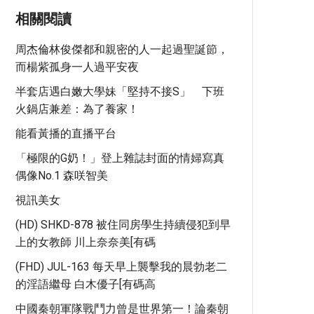
相關閱讀
周杰倫林俊傑都和親密的人一起過聖誕節，
而楊紫孤身一人過平安夜
半套店遇白嫩大學妹「堅持不接S」 下班
火鍋店兼差：為了養家！
能看黃播的直播平台
「極限的G奶！」登上雜誌封面的情婦寫真
偶像No.1 森咲智美
視訊美女
(HD) SHKD-878 被住同房學生持續侵犯到早
上的女教師 川上奈奈美[有碼
(FHD) JUL-163 每天早上襲擊我的晨勃老二
的淫語繼母 白木優子[有碼高
中國秦朝軍隊戰鬥力曾是世界第一！論秦朝