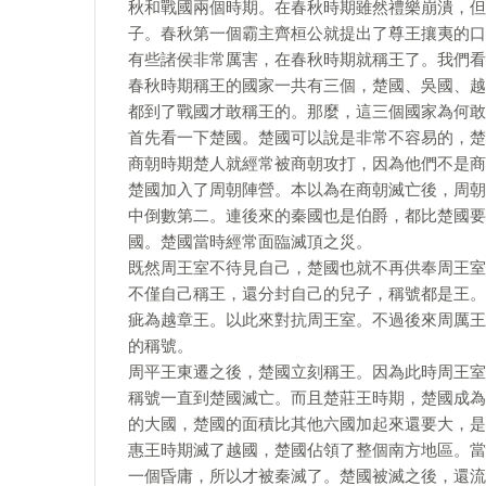
秋和戰國兩個時期。在春秋時期雖然禮樂崩潰，但
子。春秋第一個霸主齊桓公就提出了尊王攘夷的口
有些諸侯非常厲害，在春秋時期就稱王了。我們看
春秋時期稱王的國家一共有三個，楚國、吳國、越
都到了戰國才敢稱王的。那麼，這三個國家為何敢
首先看一下楚國。楚國可以說是非常不容易的，楚
商朝時期楚人就經常被商朝攻打，因為他們不是商
楚國加入了周朝陣營。本以為在商朝滅亡後，周朝
中倒數第二。連後來的秦國也是伯爵，都比楚國要
國。楚國當時經常面臨滅頂之災。
既然周王室不待見自己，楚國也就不再供奉周王室
不僅自己稱王，還分封自己的兒子，稱號都是王。
疵為越章王。以此來對抗周王室。不過後來周厲王
的稱號。
周平王東遷之後，楚國立刻稱王。因為此時周王室
稱號一直到楚國滅亡。而且楚莊王時期，楚國成為
的大國，楚國的面積比其他六國加起來還要大，是
惠王時期滅了越國，楚國佔領了整個南方地區。當
一個昏庸，所以才被秦滅了。楚國被滅之後，還流