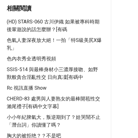
相關閱讀
(HD) STARS-060 古川伊織 如果被專科時期
後輩遊說的話怎麼辦？[有碼
色氣人妻深夜放大絕！一拍「特S級美尻X爆
乳」
色內衣秀全透明秀視頻
SSIS-514 與最棒身材小三濃厚接吻、如野
獸般貪合淫亂性交 日向真凜[有碼中
Rc 視訊直播 Show
CHERD-83 處男與人妻熟女的最棒開苞性交
瀨尾禮子[有碼中文字幕]
小小年紀脾氣大，叛逆期到了？娃哭鬧不止
「潛台詞」你讀懂了嗎？
胸大的被拒绝？？不是吧