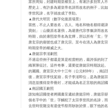
眾所周知，封建時期皇權至上，有著許多別常人不
歷史上，有許多為避皇帝名諱而改名的例子，比如
李世民諱，名字就改成了李勣。
▲唐代大明宮（數字化復原場景）
當然，不止人要改名，古人、地名和物名都得避諱
寶劍」；山藥原名薯蕷，為避唐代宗李豫諱而改名
時期，由於康熙皇帝名為玄燁，所以所有「玄」字
唐玄宗的廟號也成了唐元宗。至今在清人為唐玄宗
時期皇帝的權威之大。
▲唐懿宗李漼劇照
不過這些例子都還是算是程度輕的，最誇張的到了
織軍隊征討。這件奇事，還要從唐懿宗時期說起。
的屬國。唐宣宗大中十三年（公元859年），南
後，唐宣宗李忱駕崩，長子李漼即位，是為唐懿宗
消息並獲得皇帝冊封，才能成為名正言順的南詔國
▲南詔國王劇照
誰知南詔國使者將國書呈遞給唐懿宗時，唐懿宗卻
個名字中的「世」字觸犯了太宗李世民的名諱，而
去世時世隆沒有遣使弔祭而耿耿於懷，眼下他的名