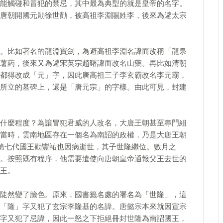
能觸碰和冒犯的禁忌，其中最為典型的就是皇帝的名字。
唐朝開國元勛徐世勣，被高祖李淵賜姓李，後來為避太宗
。比如著名的龍淵寶劍，為避高祖李淵名諱而改稱「龍泉
薯葯，後來又為避宋英宗趙曙諱而改名山藥。再比如清朝
都得改成「元」字，因此唐高祖三子李玄霸改名李元霸，
所立的墓碑上，還是「唐元宗」的字樣。由此可見，封建
什麼程度？為讓冒犯君威的人改名，大唐王朝甚至專門組
當時，雲南地區存在一個名為南詔的政權，乃是大唐王朝
詔第七代國王勸豐祐也因病逝世，其子世隆繼位。數月之
。按照既有程序，他需要遣使向唐朝皇帝通報父王去世的
王。
陡然變了臉色。原來，國書籤名處的署名為「世隆」，這
「隆」字又犯了玄宗李隆基的名諱。唐懿宗本來就因宣宗
字又犯了忌諱，因此一怒之下拒絕冊封世隆為南詔國王，