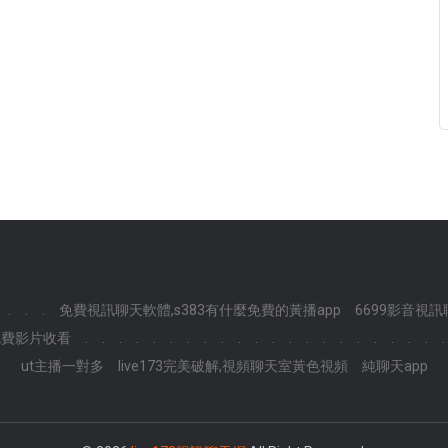
.
.
.
免費視訊聊天軟體,s383有什麼免費的黃播app
6699影音視訊
免費影片收看
.
.
.
.
.
.
.
.
.
.
.
.
.
.
.
.
.
.
.
.
.
.
ut主播一對多
live173完美破解,視頻聊天室黃色視頻
純聊天app