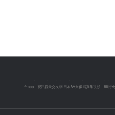
.
.
.
.
.
.
.
.
.
.
.
.
.
.
.
.
.
.
.
.
.
台app
視訊聊天交友網,日本AV女優寫真集視頻
85街