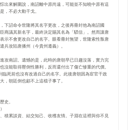
悰出來解圍說，南詔離中原尚遠，可能並不知曉中原有這
是，不必大動干戈。
，下詔命令世隆將其名字更改，之後再冊封他為南詔國
臣商議其新名字，最終決定賜其名為「驃信」。然而讓唐
表示不會更改自己的名字。眼看冊封無望，世隆索性叛唐
遣兵攻陷唐播州（今貴州遵義）。
進攻南詔。遺憾的是，此時的唐朝早已日趨沒落，實力完
也沒能取得壓倒性勝利，反而還付出了傷亡慘重的代價。
直到臨死前也沒有改過自己的名字。此後唐朝因為宦官干政
大，朝廷倒也顧不上這檔子事了。
歷史。
）
、積累談資、結交知己、收穫友情。子淵在這裡與你不見