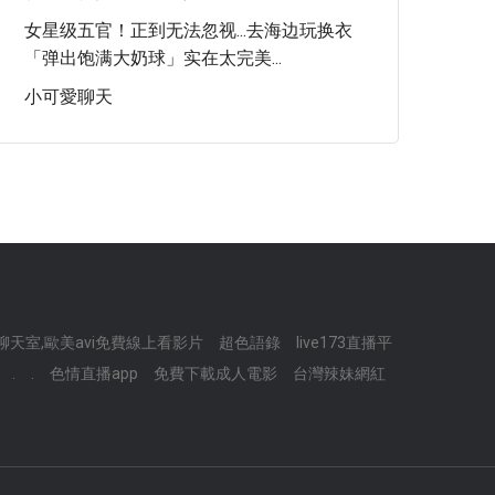
女星级五官！正到无法忽视...去海边玩换衣
「弹出饱满大奶球」实在太完美...
小可愛聊天
聊天室,歐美avi免費線上看影片
超色語錄
live173直播平
.
.
色情直播app
免費下載成人電影
台灣辣妹網紅