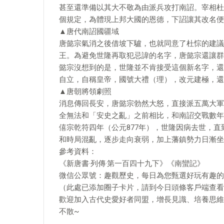
甚至還準備以其大不敬為由派兵攻打南詔。宰相杜
個規定，為體現上邦大國的恩德，下詔讓其改名便
▲唐代南詔國疆域
唐懿宗氣消之後借坡下驢，也就同意了杜悰的建議
王。為避免世隆再取犯忌諱的名字，唐懿宗還讓群
懿宗沒想到的是，世隆並不肯接受這個新名字，還
自立，自稱皇帝，國號大禮（理），改元建極，還
▲唐朝將領劇照
消息傳回長安，唐懿宗勃然大怒，直接派五萬大軍
全無法和「安史之亂」之前相比，和南詔交戰數年
僖宗乾符四年（公元877年），世隆因病去世，
和時局混亂，逐步走向衰弱，加上藩鎮勢力日漸坐
參考資料：
《新唐書·列傳·第一百四十九下》《南蠻記》
微信公眾號：趣觀歷史，每日為您甄選好玩有趣的
（此處已添加圈子卡片，請到今日頭條客戶端查看
歡迎加入古代史愛好者同盟，增長見識、培養思維
不散~