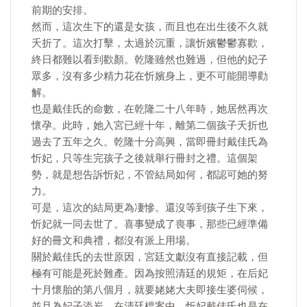
前期的安排。
然而，這次生下的還是女孩，而且也在出生後不久就
夭折了。這次打擊，太過於沉重，讓忻嬪鬱鬱寡歡，
終日都難以看到歡顏。乾隆雖然也難過，但他的妃子
眾多，沒有多少精力花在忻嬪身上，更不可能開導勸
解。
也是戴佳氏的命數，在乾隆二十八年時，她居然再次
懷孕。此時，她入宮已經十年，離第二個孩子夭折也
過去了五年之久。乾隆十分高興，當即冊封戴佳氏為
忻妃，只等生完孩子之後就舉行冊封之禮。這個架
勢，就是想告訴忻妃，不管結局如何，都認可她的努
力。
可是，這次的結局更為凄慘。還沒等到孩子生下來，
忻妃就一同去世了。喜事變成了喪事，那些已經準備
好的冊文和典禮，都沒有派上用場。
關於戴佳氏的去世原因，宮廷文獻沒有直接記載，但
極有可能是死於難產。因為按照清廷的規矩，在后妃
十月懷胎的第八個月，就要姥姥大夫即接生婆伺候，
並且為妃子添炭。在清廷檔案中，忻妃戴佳氏也是在