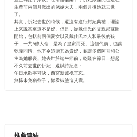
生產前兩個月派出的姥姥大夫，兩個月後她就去世
了。
其實，忻妃去世的時候，還沒有進行封妃典禮，理論
上來說甚至還不是妃。但是，從戴佳氏的父親那蘇圖
開始，包括前兩個愛女以及戴佳氏本人和最後的孩
子，一共5條人命，是為了皇家而死。這個代價，也讓
乾隆同情。他下令追贈其為貴妃，並讓多個阿哥和公
主為她服喪。她去世於端午節前，乾隆在節日上想起
不久前去世的忻妃，還賦詩紀念：
午日承歡寧可缺，西宮新戚祇宜忘。
無悰未免猶些子，懶看椒塗進艾囊。
推薦連結