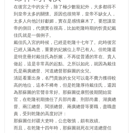
在後宮之中的女子，除了極少數寵妃外，大多都得不
到皇帝太多的關懷。原因也很簡單，皇帝不缺女人，
太多人向他討好獻媚，實在是感情麻木了。要想讓皇
帝的側目，代價實在很高，比如乾隆時期的忻貴妃戴
佳氏就是一個例子。
戴佳氏入宮的時候，已經是乾隆十七年了。此時後宮
已經人滿為患，重要的妃嬪位上早已有人。但乾隆還
是特意冊封戴佳氏為忻嬪，不再從普通的常在、貴人
做起，這是非常高的起點。之所以如此，就因為戴佳
氏是兩廣總督、河道總督那蘇圖的女兒。
清廷看重出身，名門貴族的女兒可以毫不費力獲得較
高的地位，這本不稀奇，但是乾隆厚待戴佳氏，還因
為那蘇圖的官聲非常好。那蘇圖從康熙後期開始當
官，在乾隆初期擔任了兵部尚書、刑部尚書、湖廣總
督、兩江總督、閩浙總督、兩廣總督等要職，盡職盡
責，受到乾隆的高度好評：
那蘇圖任封疆大吏時，公忠敬慎，頗有政績。
而且，在乾隆十四年時，那蘇圖就死在河道總督任