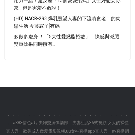
用力一點！超反差「15個愛愛招式」女生好想要你
來... 但是害羞不敢說！
(HD) NACR-293 爆乳豐滿人妻的下流啃食老二的肉
慾生活 今藤霧子[有碼
多做多瘦身 ！「5大性愛燃脂招數」 快感與減肥
雙重效果同時擁有...
.
.
.
.
.
.
.
.
.
.
.
.
.
.
.
.
.
.
.
.
.
.
.
.
.
a383情色a片,夫婦交換俱樂部
夫妻生活36式視頻,女人的裸體
真人秀
歐美成人做愛電影視頻,uu女神直播app真人秀
av直播網