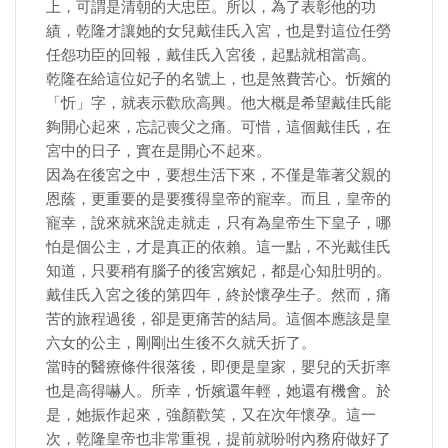
上，可謂是清朝的大忠臣。所以，為了表彰他的功
績，乾隆才讓她的女兒戴佳氏入宮，也是對這位任勞
任怨功臣的回報，戴佳氏入宮後，起點就相當高。
乾隆在給這位妃子的名號上，也是煞費苦心。忻嬪的
「忻」字，就表示歡欣高興。他大概是希望戴佳氏能
夠開心起來，忘記喪父之痛。可惜，這個戴佳氏，在
宮中的日子，實在是開心不起來。
因為在後宮之中，要想生活下來，不僅是靠著父親的
恩蔭，更重要的是要獲得皇帝的寵幸。而且，皇帝的
寵幸，說來就來說走就走，只有為皇帝生下皇子，哪
怕是個公主，才是真正的依賴。這一點，不光戴佳氏
知道，只要稍有腦子的後宮嬪妃，都是心知肚明的。
戴佳氏入宮之後的第四年，終於懷孕生子。然而，痛
苦的旅程過後，卻是更痛苦的結局。這個本應該是皇
六女的公主，剛剛出生後不久就夭折了。
當時的醫療條件很落後，即便是皇家，嬰兒的夭折率
也是高得嚇人。所幸，忻嬪還年輕，她還有機會。於
是，她振作起來，強顏歡笑，又在次年懷孕。這一
次，乾隆皇帝也非常重視，提前就吩咐內務府做好了